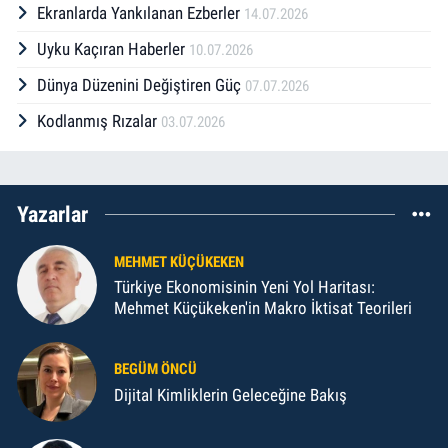
Ekranlarda Yankılanan Ezberler
14.07.2026
Uyku Kaçıran Haberler
10.07.2026
Dünya Düzenini Değiştiren Güç
07.07.2026
Kodlanmış Rızalar
03.07.2026
Yazarlar
MEHMET KÜÇÜKEKEN
Türkiye Ekonomisinin Yeni Yol Haritası:
Mehmet Küçükeken'in Makro İktisat Teorileri
BEGÜM ÖNCÜ
Dijital Kimliklerin Geleceğine Bakış