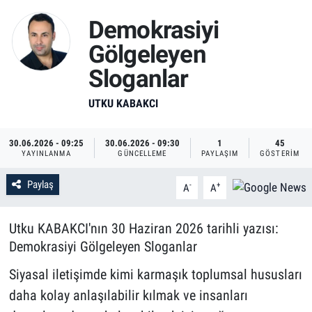
Demokrasiyi
Gölgeleyen
Sloganlar
UTKU KABAKCI
30.06.2026 - 09:25
30.06.2026 - 09:30
1
45
YAYINLANMA
GÜNCELLEME
PAYLAŞIM
GÖSTERIM
Paylaş
-
+
A
A
Utku KABAKCI'nın 30 Haziran 2026 tarihli yazısı:
Demokrasiyi Gölgeleyen Sloganlar
Siyasal iletişimde kimi karmaşık toplumsal hususları
daha kolay anlaşılabilir kılmak ve insanları