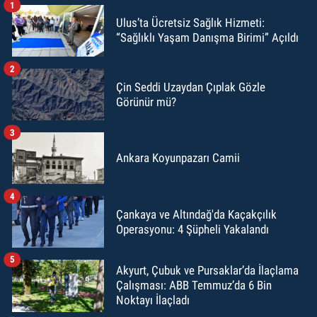
1
Ulus’ta Ücretsiz Sağlık Hizmeti:
“Sağlıklı Yaşam Danışma Birimi” Açıldı
2
Çin Seddi Uzaydan Çıplak Gözle
Görünür mü?
3
Ankara Koyunpazarı Camii
4
Çankaya ve Altındağ'da Kaçakçılık
Operasyonu: 4 Şüpheli Yakalandı
5
Akyurt, Çubuk ve Pursaklar’da İlaçlama
Çalışması: ABB Temmuz’da 6 Bin
Noktayı İlaçladı