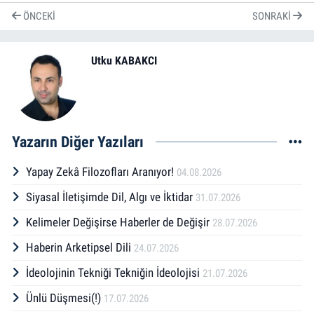
ÖNCEKI
SONRAKI
Utku KABAKCI
Yazarın Diğer Yazıları
Yapay Zekâ Filozofları Aranıyor!
04.08.2026
Siyasal İletişimde Dil, Algı ve İktidar
31.07.2026
Kelimeler Değişirse Haberler de Değişir
28.07.2026
Haberin Arketipsel Dili
24.07.2026
İdeolojinin Tekniği Tekniğin İdeolojisi
21.07.2026
Ünlü Düşmesi(!)
17.07.2026