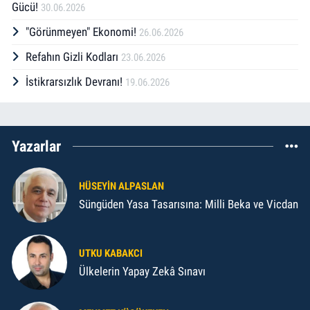
Gücü!
30.06.2026
"Görünmeyen" Ekonomi!
26.06.2026
Refahın Gizli Kodları
23.06.2026
İstikrarsızlık Devranı!
19.06.2026
Yazarlar
HÜSEYIN ALPASLAN
Süngüden Yasa Tasarısına: Milli Beka ve Vicdan
UTKU KABAKCI
Ülkelerin Yapay Zekâ Sınavı