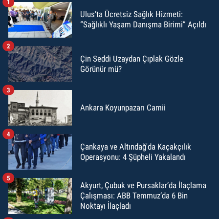
1
Ulus’ta Ücretsiz Sağlık Hizmeti:
“Sağlıklı Yaşam Danışma Birimi” Açıldı
2
Çin Seddi Uzaydan Çıplak Gözle
Görünür mü?
3
Ankara Koyunpazarı Camii
4
Çankaya ve Altındağ'da Kaçakçılık
Operasyonu: 4 Şüpheli Yakalandı
5
Akyurt, Çubuk ve Pursaklar’da İlaçlama
Çalışması: ABB Temmuz’da 6 Bin
Noktayı İlaçladı