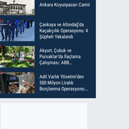
Ankara Koyunpazarı Camii
Çankaya ve Altındağ'da
Kaçakçılık Operasyonu: 4
Şüpheli Yakalandı
Akyurt, Çubuk ve
Pursaklar’da İlaçlama
Çalışması: ABB
Temmuz’da 6 Bin Noktayı
İlaçladı
Adil Varlık Yönetim’den
500 Milyon Liralık
Borçlanma Operasyonu:
Maliyet Düştü, Vade Uzadı