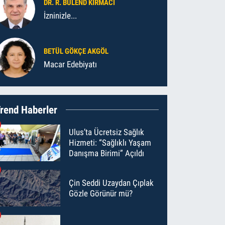
DR. R. BÜLEND KIRMACI
İzninizle...
BETÜL GÖKÇE AKGÖL
Macar Edebiyatı
rend Haberler
Ulus’ta Ücretsiz Sağlık
Hizmeti: “Sağlıklı Yaşam
Danışma Birimi” Açıldı
Çin Seddi Uzaydan Çıplak
Gözle Görünür mü?