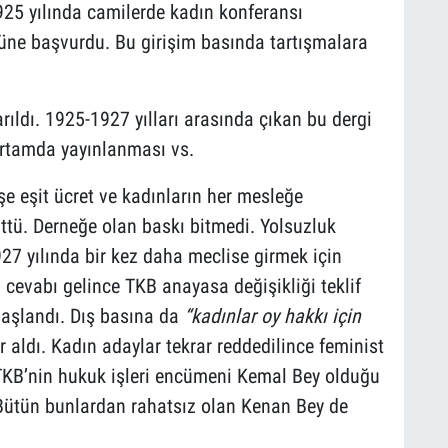
925 yılında camilerde kadın konferansı
üne başvurdu. Bu girişim basında tartışmalara
rıldı. 1925-1927 yılları arasında çıkan bu dergi
ortamda yayınlanması vs.
şe eşit ücret ve kadınların her mesleğe
tü. Derneğe olan baskı bitmedi. Yolsuzluk
927 yılında bir kez daha meclise girmek için
cevabı gelince TKB anayasa değişikliği teklif
başlandı. Dış basına da
“kadınlar oy hakkı için
r aldı. Kadın adaylar tekrar reddedilince feminist
TKB’nin hukuk işleri encümeni Kemal Bey olduğu
Bütün bunlardan rahatsız olan Kenan Bey de