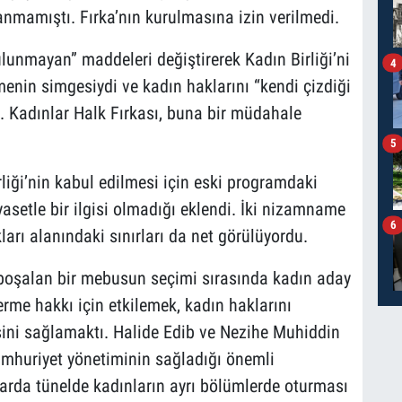
mamıştı. Fırka’nın kurulmasına izin verilmedi.
unmayan” maddeleri değiştirerek Kadın Birliği’ni
4
nin simgesiydi ve kadın haklarını “kendi çizdiği
u. Kadınlar Halk Fırkası, buna bir müdahale
5
rliği’nin kabul edilmesi için eski programdaki
siyasetle bir ilgisi olmadığı eklendi. İki nizamname
6
arı alanındaki sınırları da net görülüyordu.
a boşalan bir mebusun seçimi sırasında kadın aday
rme hakkı için etkilemek, kadın haklarını
sini sağlamaktı. Halide Edib ve Nezihe Muhiddin
umhuriyet yönetiminin sağladığı önemli
larda tünelde kadınların ayrı bölümlerde oturması