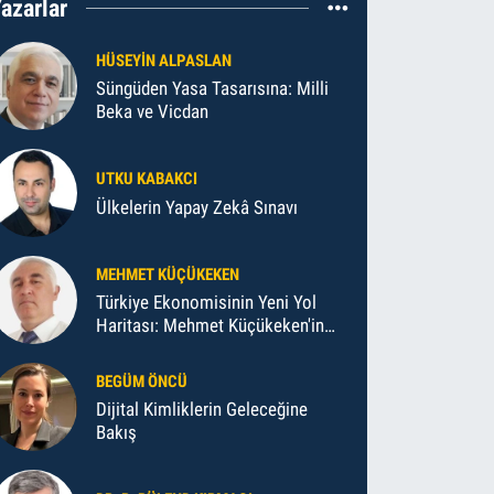
azarlar
HÜSEYIN ALPASLAN
Süngüden Yasa Tasarısına: Milli
Beka ve Vicdan
UTKU KABAKCI
Ülkelerin Yapay Zekâ Sınavı
MEHMET KÜÇÜKEKEN
Türkiye Ekonomisinin Yeni Yol
Haritası: Mehmet Küçükeken'in
Makro İktisat Teorileri
BEGÜM ÖNCÜ
Dijital Kimliklerin Geleceğine
Bakış