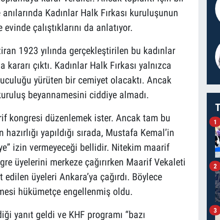
e anılarında Kadınlar Halk Fırkası kuruluşunun
 evinde çalıştıklarını da anlatıyor.
an 1923 yılında gerçekleştirilen bu kadınlar
 kararı çıktı. Kadınlar Halk Fırkası yalnızca
uculuğu yürüten bir cemiyet olacaktı. Ancak
kuruluş beyannamesini ciddiye almadı.
T
arif kongresi düzenlemek ister. Ancak tam bu
1
n hazırlığı yapıldığı sırada, Mustafa Kemal’in
” izin vermeyeceği bellidir. Nitekim maarif
gre üyelerini merkeze çağırırken Maarif Vekaleti
2
 edilen üyeleri Ankara’ya çağırdı. Böylece
lmesi hükümetçe engellenmiş oldu.
3
iği yanıt geldi ve KHF programı “bazı