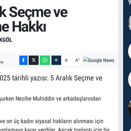
Y
ık Seçme ve
me Hakkı
AKGÖL
-
+
A
A
IM
25 tarihli yazısı: 5 Aralık Seçme ve
şurken Nezihe Muhiddin ve arkadaşlarından
e on üç kadın siyasal hakların alınması için
oplamaya karar verdiler. Ancak toplantı için bir