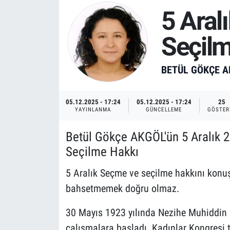
5 Aral
Seçil
BETÜL GÖKÇE 
05.12.2025 - 17:24
05.12.2025 - 17:24
25
YAYINLANMA
GÜNCELLEME
GÖSTER
Betül Gökçe AKGÖL'ün 5 Aralık 20
Seçilme Hakkı
5 Aralık Seçme ve seçilme hakkını konu
bahsetmemek doğru olmaz.
30 Mayıs 1923 yılında Nezihe Muhiddin v
çalışmalara başladı. Kadınlar Kongresi t