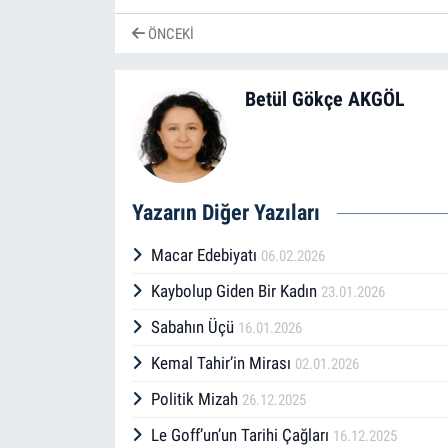
ÖNCEKI
Betül Gökçe AKGÖL
Yazarın Diğer Yazıları
Macar Edebiyatı
06.02.2026
Kaybolup Giden Bir Kadın
23.01.2026
Sabahın Üçü
16.01.2026
Kemal Tahir’in Mirası
02.01.2026
Politik Mizah
26.12.2025
Le Goff’un’un Tarihi Çağları
16.12.2025