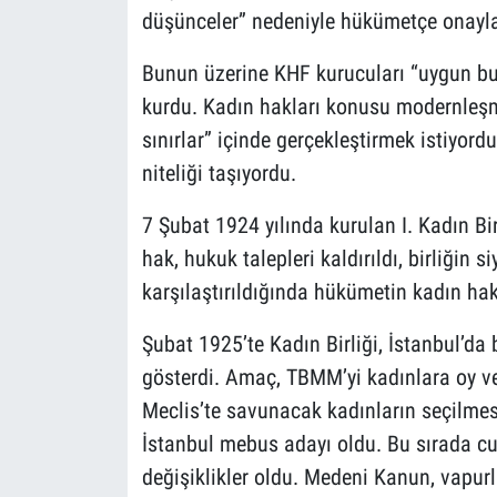
düşünceler” nedeniyle hükümetçe onaylan
Bunun üzerine KHF kurucuları “uygun bul
kurdu. Kadın hakları konusu modernleşme
sınırlar” içinde gerçekleştirmek istiyord
niteliği taşıyordu.
7 Şubat 1924 yılında kurulan I. Kadın Bi
hak, hukuk talepleri kaldırıldı, birliğin 
karşılaştırıldığında hükümetin kadın hakl
Şubat 1925’te Kadın Birliği, İstanbul’d
gösterdi. Amaç, TBMM’yi kadınlara oy ve
Meclis’te savunacak kadınların seçilme
İstanbul mebus adayı oldu. Bu sırada c
değişiklikler oldu. Medeni Kanun, vapur