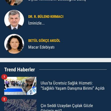
DR. R. BÜLEND KIRMACI
İzninizle...
BETÜL GÖKÇE AKGÖL
Macar Edebiyatı
Trend Haberler
1
Ulus’ta Ücretsiz Sağlık Hizmeti:
“Sağlıklı Yaşam Danışma Birimi” Açıldı
2
Çin Seddi Uzaydan Çıplak Gözle
Görünür mü?