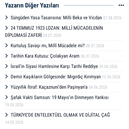
Yazarın Diğer Yazıları
Süngüden Yasa Tasarısına: Milli Beka ve Vicdan
07.08.2026
24 TEMMUZ 1923 LOZAN: MİLLÎ MÜCADELENİN
DİPLOMASİ ZAFERİ
24.07.2026
Kurtuluş Savaşı mı, Millî Mücadele mi?
08.07.2026
Tarihin Kara Kutusu: Çolakyan Aram
06.07.2026
İsrail'in Siyasi Hamlesine Karşı Tarihi Reddiye
29.06.2026
Demir Kaşıkların Gölgesinde: Mıgırdıç Kırımyan
15.06.2026
Yüzyıllık İtiraf: Kaçaznuni’den Paşinyan’a
04.06.2026
Şafak Vakti Samsun: 19 Mayıs’ın Dinmeyen Yankısı
19.05.2026
TÜRKİYE’DE ENTELEKTÜEL OLMAK VE DİJİTAL ÇAĞ
14.05.2026