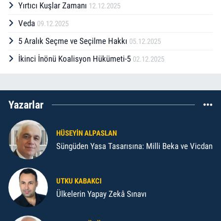
Yırtıcı Kuşlar Zamanı
12.12.2025
Veda
09.12.2025
5 Aralık Seçme ve Seçilme Hakkı
05.12.2025
İkinci İnönü Koalisyon Hükümeti-5
02.12.2025
Yazarlar
HÜSEYIN ALPASLAN
Süngüden Yasa Tasarısına: Milli Beka ve Vicdan
UTKU KABAKCI
Ülkelerin Yapay Zekâ Sınavı