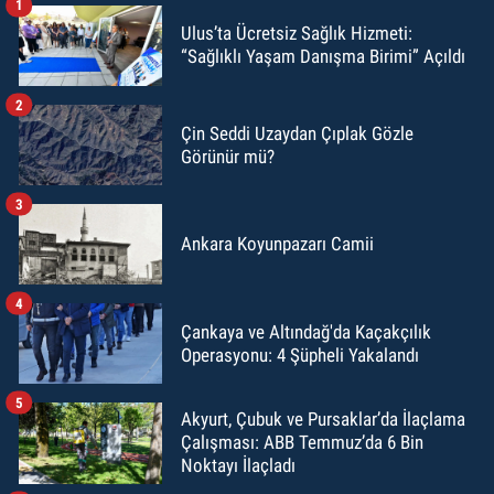
1
Ulus’ta Ücretsiz Sağlık Hizmeti:
“Sağlıklı Yaşam Danışma Birimi” Açıldı
2
Çin Seddi Uzaydan Çıplak Gözle
Görünür mü?
3
Ankara Koyunpazarı Camii
4
Çankaya ve Altındağ'da Kaçakçılık
Operasyonu: 4 Şüpheli Yakalandı
5
Akyurt, Çubuk ve Pursaklar’da İlaçlama
Çalışması: ABB Temmuz’da 6 Bin
Noktayı İlaçladı