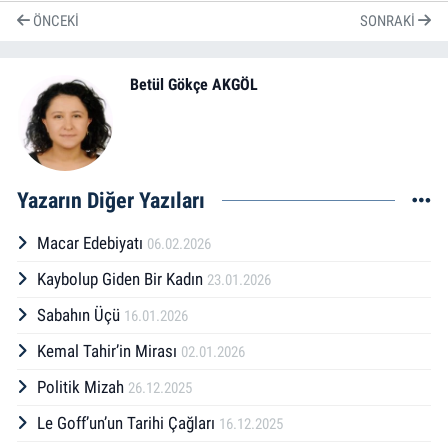
ÖNCEKI
SONRAKI
Betül Gökçe AKGÖL
Yazarın Diğer Yazıları
Macar Edebiyatı
06.02.2026
Kaybolup Giden Bir Kadın
23.01.2026
Sabahın Üçü
16.01.2026
Kemal Tahir’in Mirası
02.01.2026
Politik Mizah
26.12.2025
Le Goff’un’un Tarihi Çağları
16.12.2025