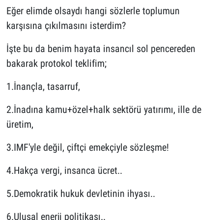
Eğer elimde olsaydı hangi sözlerle toplumun
karşısına çıkılmasını isterdim?
İşte bu da benim hayata insancıl sol pencereden
bakarak protokol teklifim;
1.İnançla, tasarruf,
2.İnadına kamu+özel+halk sektörü yatırımı, ille de
üretim,
3.IMF'yle değil, çiftçi emekçiyle sözleşme!
4.Hakça vergi, insanca ücret..
5.Demokratik hukuk devletinin ihyası..
6.Ulusal enerji politikası..