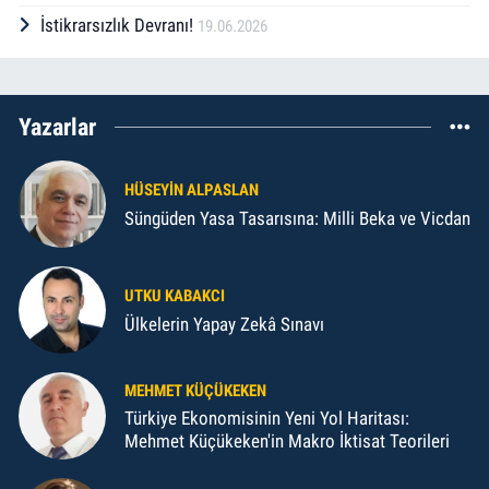
İstikrarsızlık Devranı!
19.06.2026
Yazarlar
HÜSEYIN ALPASLAN
Süngüden Yasa Tasarısına: Milli Beka ve Vicdan
UTKU KABAKCI
Ülkelerin Yapay Zekâ Sınavı
MEHMET KÜÇÜKEKEN
Türkiye Ekonomisinin Yeni Yol Haritası:
Mehmet Küçükeken'in Makro İktisat Teorileri