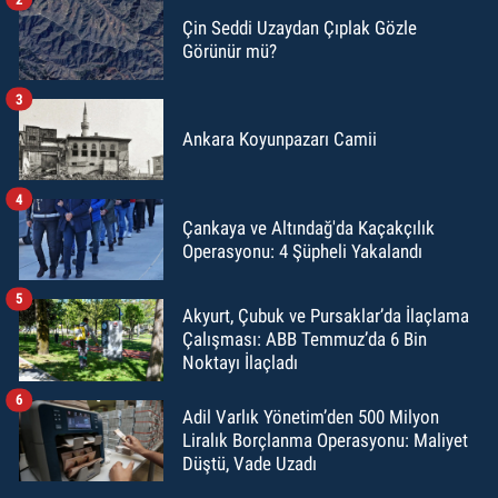
Çin Seddi Uzaydan Çıplak Gözle
Görünür mü?
3
Ankara Koyunpazarı Camii
4
Çankaya ve Altındağ'da Kaçakçılık
Operasyonu: 4 Şüpheli Yakalandı
5
Akyurt, Çubuk ve Pursaklar’da İlaçlama
Çalışması: ABB Temmuz’da 6 Bin
Noktayı İlaçladı
6
Adil Varlık Yönetim’den 500 Milyon
Liralık Borçlanma Operasyonu: Maliyet
Düştü, Vade Uzadı