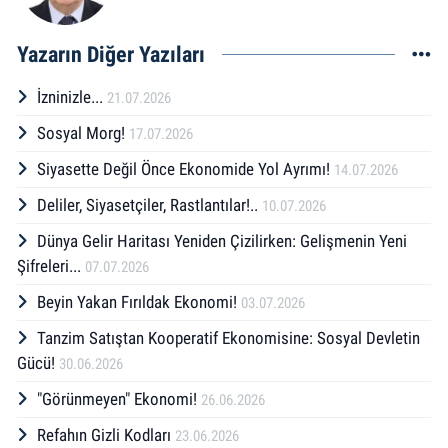
Yazarın Diğer Yazıları
İzninizle...
21.07.2026
Sosyal Morg!
17.07.2026
Siyasette Değil Önce Ekonomide Yol Ayrımı!
14.07.2026
Deliler, Siyasetçiler, Rastlantılar!..
10.07.2026
Dünya Gelir Haritası Yeniden Çizilirken: Gelişmenin Yeni
Şifreleri...
07.07.2026
Beyin Yakan Fırıldak Ekonomi!
03.07.2026
Tanzim Satıştan Kooperatif Ekonomisine: Sosyal Devletin
Gücü!
30.06.2026
"Görünmeyen" Ekonomi!
26.06.2026
Refahın Gizli Kodları
23.06.2026